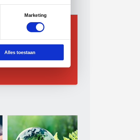
Marketing
dNL Personeel kunt u als
markt blijven beschikken over
Alles toestaan
n voorrang bij de plaatsing!