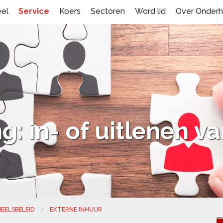
eel
Service
Koers
Sectoren
Word lid
Over Onder
: in- of uitlenen v
EELSBELEID
EXTERNE INHUUR