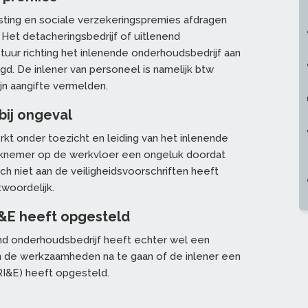
asting en sociale verzekeringspremies afdragen
et detacheringsbedrijf of uitlenend
uur richting het inlenende onderhoudsbedrijf aan
gd. De inlener van personeel is namelijk btw
jn aangifte vermelden.
bij ongeval
 onder toezicht en leiding van het inlenende
erknemer op de werkvloer een ongeluk doordat
ch niet aan de veiligheidsvoorschriften heeft
woordelijk.
I&E heeft opgesteld
end onderhoudsbedrijf heeft echter wel een
n de werkzaamheden na te gaan of de inlener een
 (RI&E) heeft opgesteld.