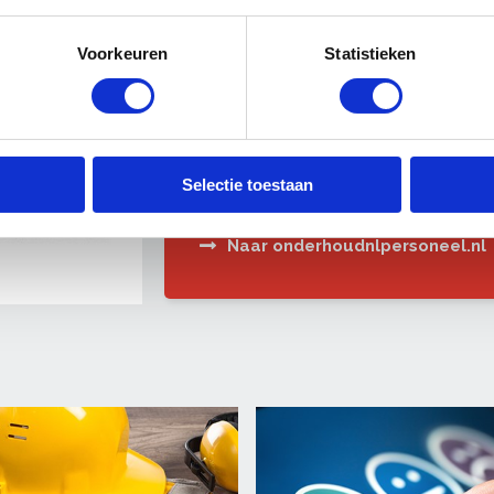
Voorkeuren
Statistieken
Door samen te werken met Onderhou
onderhoudsbedrijf ook in de huidige 
gekwalificeerde vakmensen.
Selectie toestaan
Als OnderhoudNL-lid heeft u bovendie
Naar onderhoudnlpersoneel.nl