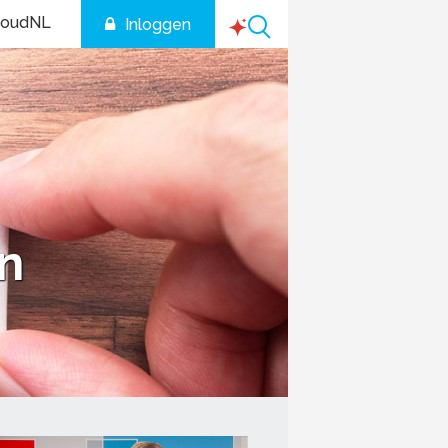
houdNL
Inloggen
an