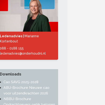
Ledenadvies |
Marianne
Kortenbout
088 - 0188 155
ledenadvies@onderhoudnl.nl
Downloads
Cao SAVG 2025-2028
ABU-Brochure Nieuwe cao
voor uitzendkrachten 2026
NBBU-Brochure
Opdrachtgevers gelijk belonen