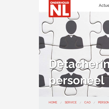
Actu
Detachering
personeel
HOME
SERVICE
CAO
PERSON