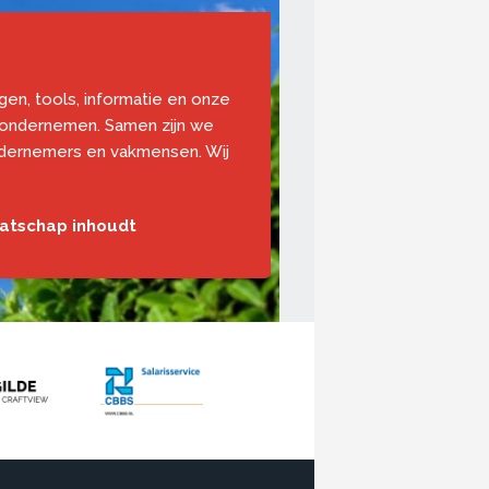
ngen, tools, informatie en onze
 ondernemen. Samen zijn we
ndernemers en vakmensen. Wij
aatschap inhoudt