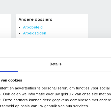
Andere dossiers
Arbobeleid
Arbeidstijden
Loon
Pensioenregeling
Personeelsbeleid
Privacywetgeving
Vakantie
Details
Vergoedingen
Verlofregelingen
 van cookies
Ziekte en arbeidsongeschiktheid
ent en advertenties te personaliseren, om functies voor social
r
Naar thema Cao's
. Ook delen we informatie over uw gebruik van onze site met on
e. Deze partners kunnen deze gegevens combineren met andere i
erzameld op basis van uw gebruik van hun services.