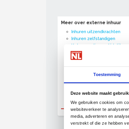
Meer over externe inhuur
Inhuren uitzendkrachten
Inhuren zelfstandigen
Ketenregeling en tijdelijke
contracten
Payrolling
Toestemming
Deze website maakt gebruik
We gebruiken cookies om cont
Naar dossier Externe inhuu
websiteverkeer te analyseren
media, adverteren en analys
verstrekt of die ze hebben v