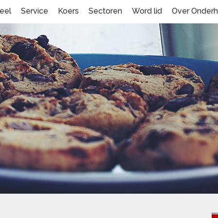
eel
Service
Koers
Sectoren
Word lid
Over Onder