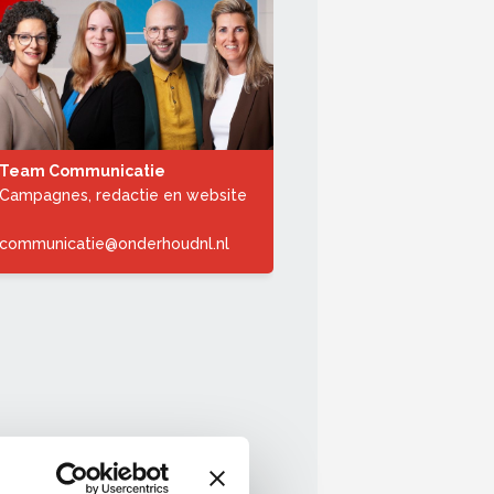
Team Communicatie
Campagnes, redactie en website
communicatie@onderhoudnl.nl