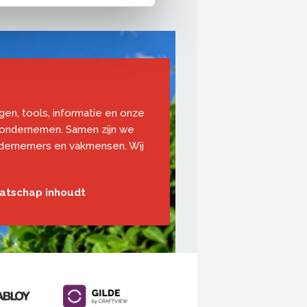
ngen, tools, informatie en onze
 ondernemen. Samen zijn we
ndernemers en vakmensen. Wij
aatschap inhoudt