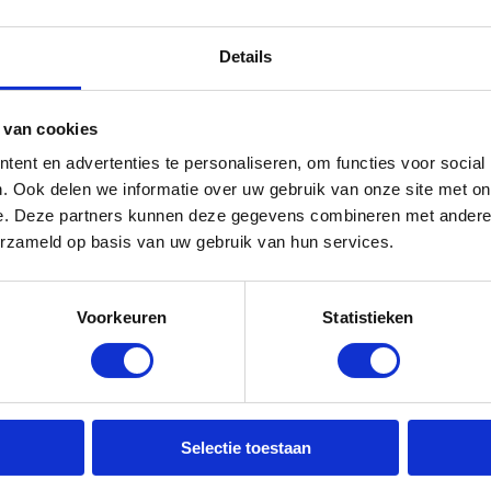
rvoor dat de website goed werkt (zoals inloggen
Details
et gebruik te meten en problemen snel op te
ren en bijvoorbeeld gebruikersnaam op te slaan
 van cookies
nieuwsberichten via social media wilt kunnen
ent en advertenties te personaliseren, om functies voor social
. Ook delen we informatie over uw gebruik van onze site met on
e. Deze partners kunnen deze gegevens combineren met andere i
erzameld op basis van uw gebruik van hun services.
kunt u de cookie-instellingen weigeren of in u
ookies uitzetten. Het kan dan zijn dat de website
ommige functionaliteiten zoals het downloaden
Voorkeuren
Statistieken
lijk zijn, omdat dan het inloggen niet meer
rwijl dat niet de bedoeling is? Dan kunt u bij
 cookies verwijderen, opnieuw de website
Selectie toestaan
e cookies wil weigeren.