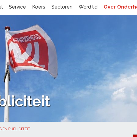
el
Service
Koers
Sectoren
Word lid
Over Onder
liciteit
S EN PUBLICITEIT