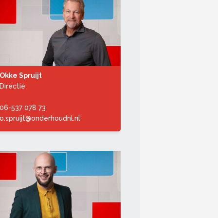
Okke Spruijt
Directie
06-537 078 73
o.spruijt@onderhoudnl.nl