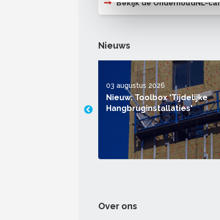
Bekijk de OnderhoudNL-c
Nieuws
03 augustus 2026
L-keurmerk heet nu
Nieuw: Toolbox 'Tijdelijke
garantie: welke rol
Hangbruginstallaties'
rhoudNL spelen?
Over ons