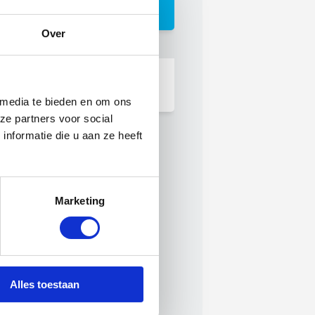
Nieuwsbrief OnderhoudNL
Over
Magazine
Lees ons magazine
 media te bieden en om ons
ze partners voor social
nformatie die u aan ze heeft
Marketing
Alles toestaan