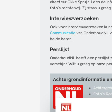
directeur Okke Spruijt. Lees de i
foto's rechtenvrij. Zij staan u gra
Interviewverzoeken
Ook voor interviewverzoeken kunt
Communicatie
van OnderhoudNL vo
beide heren.
Perslijst
OnderhoudNL heeft een perslijst z
verschijnt. Wilt u graag op onze per
Achtergrondinformatie e
Achtergron
Foto's Ro
Rehe
Achtergron