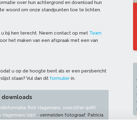
nformatie over hun achtergrond en download hun
ag te woord om onze standpunten toe te lichten.
 u bij hen terecht. Neem contact op met
Team
or het maken van een afspraak met een van
odat u op de hoogte bent als er een persbericht
slijst staan? Vul dan dit
formulier
in.
n downloads
dinformatie Rob Hagemans, voorzitter (pdf)
b Hagemans (zip)
- vermelden fotograaf: Patricia
dinformatie Okke Spruijt, directeur