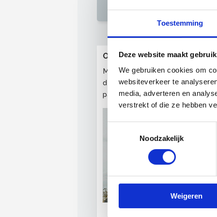
Foto's Okke
Onderhoud
Toestemming
Deze website maakt gebruik
OnderhoudNL campagnes
We gebruiken cookies om cont
Met diverse campagnes zorgt On
websiteverkeer te analyseren
de OnderhoudNL-bedrijven wordt 
media, adverteren en analys
particuliere woningeigenaren, ve
verstrekt of die ze hebben v
Toestemmingsselectie
Noodzakelijk
Weigeren