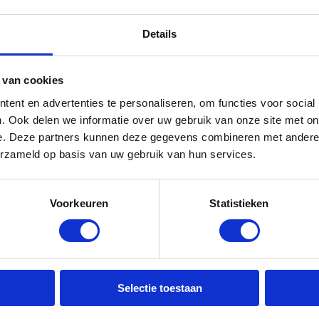
 Spruijt (zip)
NL logo's met toelichting gebruik
Details
 van cookies
ent en advertenties te personaliseren, om functies voor social
derhoudNL ervoor dat de herkenbaarheid van
. Ook delen we informatie over uw gebruik van onze site met on
vergroot bij opdrachtgevers zoals
e. Deze partners kunnen deze gegevens combineren met andere i
renigingen van eigenaren, corporaties etc.
erzameld op basis van uw gebruik van hun services.
Voorkeuren
Statistieken
Selectie toestaan