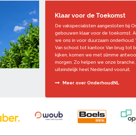
Klaar voor de Toekomst
De vakspecialisten aangesloten bij
gebouwen klaar voor de toekomst. Al
we ons in voor duurzaam onderhoud. V
Van school tot kantoor. Van brug tot 
kijken, komen we met slimme antwoo
morgen. Zo helpen we onze branche,
uiteindelijk heel Nederland vooruit.
Meer over OnderhoudNL