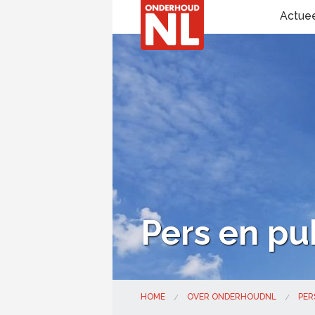
Actue
Pers en pub
HOME
OVER ONDERHOUDNL
PER