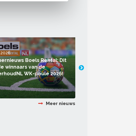
i 2026
21 juli 2026
nernieuws Boels Rental: Dit
Aedes publiceert o
 de winnaars van de
naar onderhoudsko
rhoudNL WK-poule 2026!
Meer nieuws