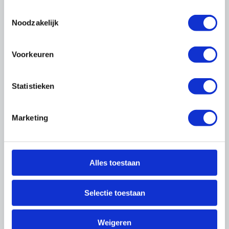
Nieuwsbrief OnderhoudNL
Toestemmingsselectie
Noodzakelijk
Magazine
Voorkeuren
Lees ons magazine
Statistieken
Marketing
Word ook lid
Alles toestaan
Profiteer direct van kortingen, tools,
informatie en onze lobby om nog slimmer
Selectie toestaan
te ondernemen. Samen zijn we een sterke
sector van ondernemers en vakmensen.
Wij houden Nederland mooi.
Weigeren