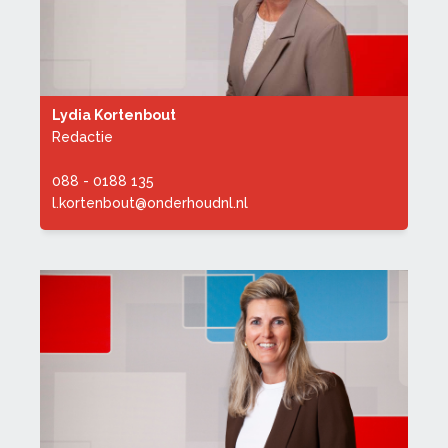
Lydia Kortenbout
Redactie
088 - 0188 135
l.kortenbout@onderhoudnl.nl