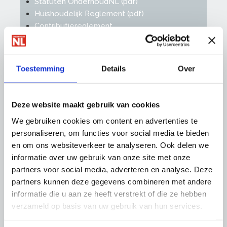
Statuten OnderhoudNL (pdf)
Huishoudelijk Reglement (pdf)
Contributiereglement
Verenigingsstructuur OnderhoudNL
Toestemming
Details
Over
Promotiemateriaal
Belangrijk is dat ú als lid ook daadwerkelijk
Deze website maakt gebruik van cookies
laat zien dat u OnderhoudNL-lid bent!
We gebruiken cookies om content en advertenties te
Daarmee vergroten we samen de
personaliseren, om functies voor social media te bieden
herkenbaarheid van de OnderhoudNL-
en om ons websiteverkeer te analyseren. Ook delen we
bedrijven in de markt.
informatie over uw gebruik van onze site met onze
Autostickers
partners voor social media, adverteren en analyse. Deze
Vlag OnderhoudNL
partners kunnen deze gegevens combineren met andere
Logo OnderhoudNL
informatie die u aan ze heeft verstrekt of die ze hebben
verzameld op basis van uw gebruik van hun services.
OnderhoudNL-campagnes