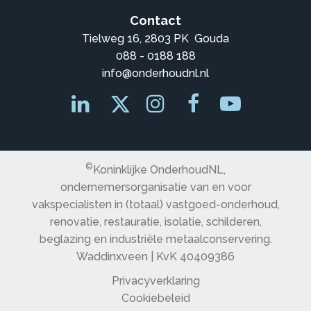
Contact
Tielweg 16, 2803 PK Gouda
088 - 0188 188
info@onderhoudnl.nl
©
Koninklijke OnderhoudNL,
ondernemersorganisatie van en voor
vakspecialisten in (totaal) vastgoed-onderhoud,
renovatie, restauratie, isolatie, schilderen,
beglazing en industriële metaalconservering.
Waddinxveen | KvK 40409386
Privacyverklaring
Cookiebeleid