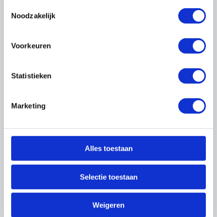
Toestemmingsselectie
Noodzakelijk
Nieuws
Voorkeuren
03 augustus 2026
2
Nieuw: Toolbox 'Tijdelijke
Statistieken
Hangbruginstallaties'
Marketing
Meer nieuws
Alles toestaan
Thema's
Selectie toestaan
Weigeren