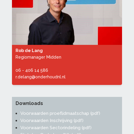
Rob de Lang
Regiomanager Midden
06 - 406 14 586
r.delang@onderhoudnl.nl
Downloads
Voorwaarden proeflidmaatschap (pdf)
Voorwaarden Inschrijving (pdf)
Voorwaarden Sectorindeling (pdf)