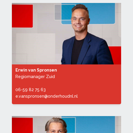
Erwin van Spronsen
Regiomanager Zuid
06-59 82 75 63
e.vanspronsen@onderhoudnl.nl