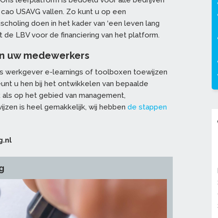
 Ons leerplatform is bedoeld voor alle bedrijven
cao USAVG vallen. Zo kunt u op een
jscholing doen in het kader van ‘een leven lang
 de LBV voor de financiering van het platform.
aan uw medewerkers
als werkgever e-learnings of toolboxen toewijzen
nt u hen bij het ontwikkelen van bepaalde
k als op het gebied van management,
ijzen is heel gemakkelijk, wij hebben
de stappen
g.nl
g