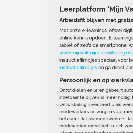
Leerplatform 'Mijn Va
Arbeidsfit blijven met grati
Met onze e-learnings, ofwel digi
online kennis opdoen. E-learnings 
tablet of zelfs de smartphone, w
www.mijnvakmijnontwikkeling.nl
v
instructiefilmpjes speciaal voor b
instructiefilmpjes
en ga direct aan
Persoonlijk en op werkvl
Ontwikkelen en leren gebeurt aut
inzetbaar te blijven, is meer nodig.
Ontwikkeling' investeert u als we
medewerkers en zorgt u voor meer
betekent dat uw medewerkers lang
medewerker ontwikkelt u zich zowel