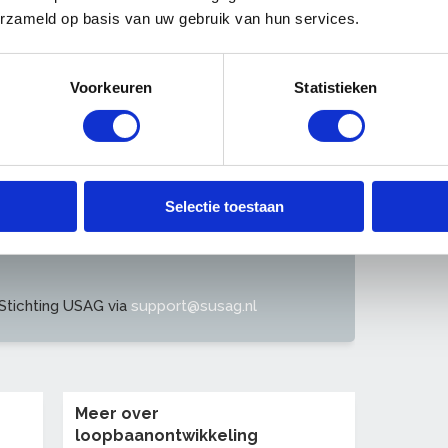
.nl
en klik op 'Nu registreren'
erzameld op basis van uw gebruik van hun services.
n en vul uw functie in
dit is een voorkeur, u kunt uiteraard van het
nteresses kunt u later ook wijzigen en
Voorkeuren
Statistieken
rtedatum en personeelsnummer SUSAG (= uw
rden
Selectie toestaan
tichting USAG via
support@susag.nl
Meer over
loopbaanontwikkeling