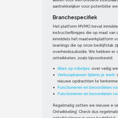
alleen voor een bredere inzetbaar
aantrekkelijker voor potentiële 
Branchespecifiek
Het platform MVMO bevat inmiddel
instructiefilmpjes die op maat van
inmiddels hét maatwerkplatform vo
learnings die op onze bedrijfstak z
overheidssubsidie. We hebben er d
ontwikkelen, zoals bijvoorbeeld:
Alles op rolletjes:
over veilig we
Verkoopkansen tijdens je werk:
d
nieuwe opdrachten te herkenne
Functioneren en beoordelen voo
Functioneren en beoordelen v
Regelmatig zetten we nieuwe e-lea
Ontwikkeling'. Check dus regelmati