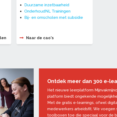
Duurzame inzetbaarheid
OnderhoudNL Trainingen
Bij- en omscholen met subsidie
len
Naar de cao's
Ontdek meer dan 300 e-lea
Het nieuwe leerplatform Mijnvakmijnont
platform biedt ongekende mogelijkh
Met de gratis e-learnings, ofwel digita
medewerkers arbeidsfit. We voegen s
toolboxen toe die speciaal voor de be