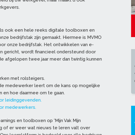
heid bij uw werkgever, maar maakt u ook
werkgevers.
s ook een hele reeks digitale toolboxen en
 onze bedrijfstak zijn gemaakt. Hiermee is MVMO
or onze bedrijfstak. Het ontwikkelen van e-
ijn gericht, wordt financieel ondersteund door
e afgelopen twee jaar meer dan twintig kunnen
rken met rolsteigers.
e medewerker leert om de kans op mogelijke
n en hoe daarmee om te gaan.
r leidinggevenden.
oor medewerkers.
rnings en toolboxen op 'Mijn Vak Mijn
g of er weer wat nieuws te leren valt over