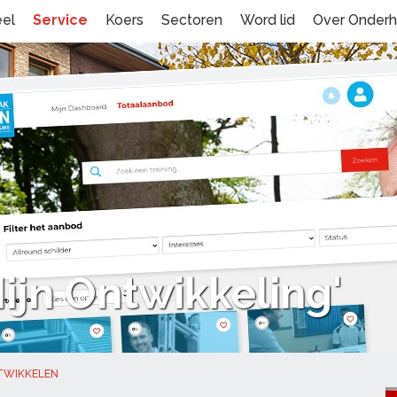
eel
Service
Koers
Sectoren
Word lid
Over Onder
Mijn Ontwikkeling'
NTWIKKELEN