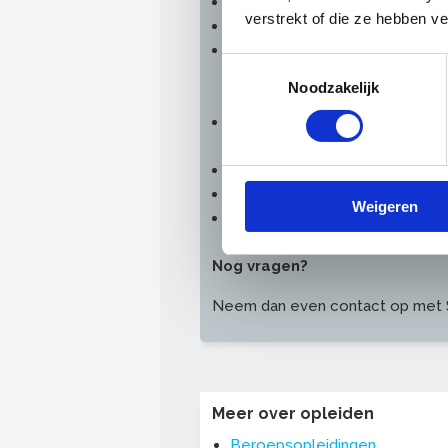
Ga naar
Mijnvakmijnontwikkeling
verstrekt of die ze hebben v
Klik het bedrijf waar u werkt aa
Kies vervolgens uw interesses (
Toestemmingsselectie
hele aanbod gebruik maken en i
Noodzakelijk
toevoegen via uw profiel)
Vul uw naw-gegevens, geboo
SUSAG-ID) in
Maak een wachtwoord aan
Accepteer de privacyvoorwaa
Weigeren
Klik op registreren
Nog vragen?
Neem dan even contact op met S
Meer over opleiden
Beroepsopleidingen