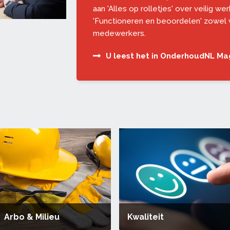
aan 'Alles op rolletjes' over veilig w
'Functioneren en beoordelen' zowel 
medewerkers.
U leest het in OnderhoudNL Ma
Arbo & Milieu
Kwaliteit