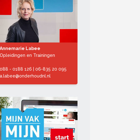
Annemarie Labee
Opleidingen en Trainingen
088 - 0188 126
|
06-835 20 095
a.labee@onderhoudnl.nl