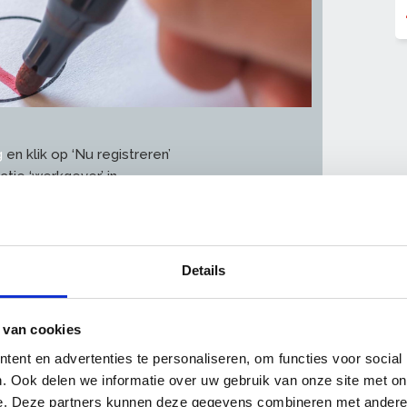
g
en klik op ‘Nu registreren’
nctie ‘werkgever’ in
dit is een voorkeur, u kunt uiteraard van het
edatum in en maak een wachtwoord aan. Bij
t u niets in te vullen
Details
rden
el’ en voer uw SUSAG-debiteurennummer in.
 van cookies
ent en advertenties te personaliseren, om functies voor social
. Ook delen we informatie over uw gebruik van onze site met on
e. Deze partners kunnen deze gegevens combineren met andere i