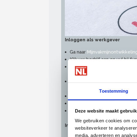
Inloggen als werkgever
Ga naar
Mijnvakmijnontwikkelin
Klik uw bedrijf aan en vul bij fu
Kies vervolgens uw interesses (
hele aanbod gebruik maken)
Vul uw naw-gegevens, geboort
‘personeelsnummer SUSAG’ hoef
Toestemming
Accepteer de privacyvoorwaa
Klik op registreren
Klik in het platform op ‘profi
Deze website maakt gebruik
We gebruiken cookies om cont
Inloggen als medewerker
websiteverkeer te analyseren
media, adverteren en analys