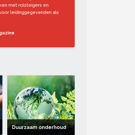
erken met rolsteigers en
voor leidinggegevenden als
gazine
Duurzaam onderhoud