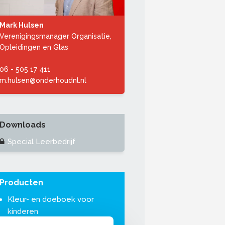
Mark Hulsen
Verenigingsmanager Organisatie,
Opleidingen en Glas
06 - 505 17 411
m.hulsen@onderhoudnl.nl
Downloads
Special Leerbedrijf
Producten
Kleur- en doeboek voor
kinderen
Loonkompas