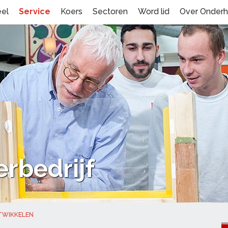
eel
Service
Koers
Sectoren
Word lid
Over Onder
erbedrijf
NTWIKKELEN