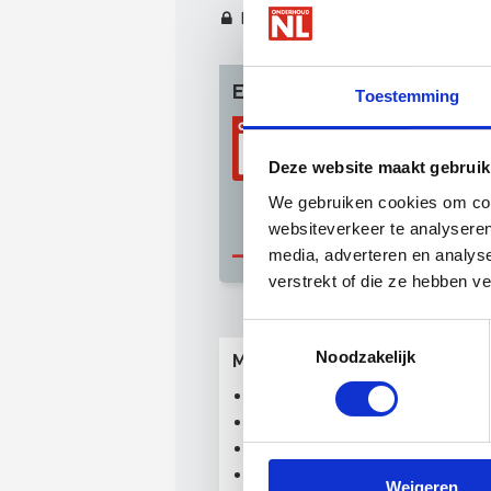
Download onze
Special Leerbed
Exclusief voor leden
Toestemming
Het OnderhoudNL-
ledenkorting. Somm
Deze website maakt gebruik
gratis voor leden. 
We gebruiken cookies om cont
gebruikmaken van d
websiteverkeer te analyseren
media, adverteren en analys
Meer info over lid worden
verstrekt of die ze hebben v
Toestemmingsselectie
Noodzakelijk
Meer specials
Scholen Special
VvE Special
Zorg Special
Special voorkoming faalkoste
Weigeren