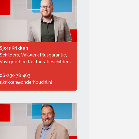
Sjors Krikken
Schilders, Vakwerk Plusgarantie,
Vastgoed en Restauratieschilders
06-230 78 463
s.krikken@onderhoudnl.nl