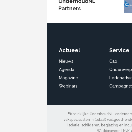
OnderhoudNL
Partners
Actueel
Service
Nieuws
Cao
Agenda
Onderwerp
Magazine
Ledenadvi
Webinars
Campagne
©
Koninklijke OnderhoudNL, onderneme
vakspecialisten in (totaal) vastgoed-onde
isolatie, schilderen, beglazing en ind
Waddinxveen | KvK