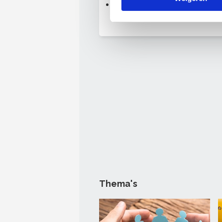
Special Medewerkers boeien 
binden
Thema's