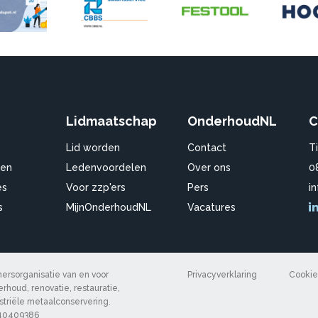
Lidmaatschap
OnderhoudNL
C
Lid worden
Contact
T
en
Ledenvoordelen
Over ons
0
es
Voor zzp'ers
Pers
i
s
MijnOnderhoudNL
Vacatures
rsorganisatie van en voor
Privacyverklaring
Cookie
rhoud, renovatie, restauratie,
ustriële metaalconservering.
 40409386