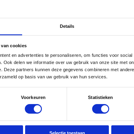
rijf
Details
lidmaatschap biedt bepaalde
voordelen
, zoals
ige producten en diensten zijn zelfs helemaal
 van cookies
Bent u nog geen lid en wilt u ook kosteloos
ent en advertenties te personaliseren, om functies voor social
it product?
. Ook delen we informatie over uw gebruik van onze site met on
e. Deze partners kunnen deze gegevens combineren met andere i
erzameld op basis van uw gebruik van hun services.
Voorkeuren
Statistieken
Meer over onderhoud
Duurzaam onderhoud
Meerjarenonderhoud
Wet kwaliteitsborging (WKB)
n
Selectie toestaan