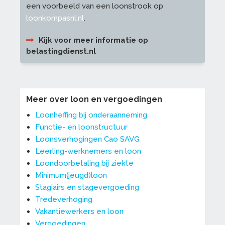
een voorbeeld van een loonstrook op
loonkompasnl.nl
.
Kijk voor meer informatie op
belastingdienst.nl
Meer over loon en vergoedingen
Loonheffing bij onderaanneming
Functie- en loonstructuur
Loonsverhogingen Cao SAVG
Leerling-werknemers en loon
Loondoorbetaling bij ziekte
Minimum(jeugd)loon
Stagiairs en stagevergoeding
Tredeverhoging
Vakantiewerkers en loon
Vergoedingen