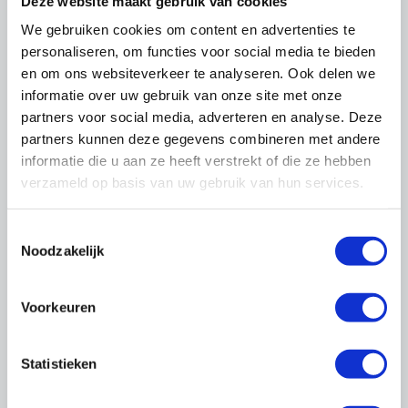
Deze website maakt gebruik van cookies
We gebruiken cookies om content en advertenties te
personaliseren, om functies voor social media te bieden
Producten
en om ons websiteverkeer te analyseren. Ook delen we
Loonkompas
informatie over uw gebruik van onze site met onze
Loon- en materiaalindices
partners voor social media, adverteren en analyse. Deze
partners kunnen deze gegevens combineren met andere
informatie die u aan ze heeft verstrekt of die ze hebben
verzameld op basis van uw gebruik van hun services.
Links
Handboek Loonheffingen
Toestemmingsselectie
Minimumloon
Noodzakelijk
Werkkostenregeling (WKR)
Voorkeuren
Loonkostenvoordeel
Statistieken
Het loonkostenvoordeel (LKV) is een jaarlijkse