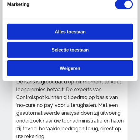
tegemoetkoming voor werkgevers die 1 of
Marketing
meer werknemers in dienst nemen uit
doelgroepen die vaak lastig aan het werk
komen. Ga voor meer info over
loonkostenvoordeel naar uwv.nl.
Alles toestaan
Naar uwv.nl
Selectie toestaan
Weigeren
Controlspot.nl
De kans is groot dat u op dit moment te veel
loonpremies betaalt. De experts van
Controlspot kunnen dit bedrag op basis van
‘no-cure no pay’ voor u terughalen. Met een
geautomatiseerde analyse doen zij uitvoerig
onderzoek naar uw loonadministratie en halen
zij teveel betaalde bedragen terug, direct op
uw rekening.