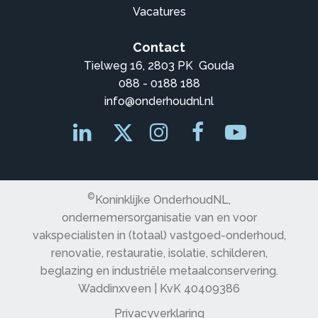
Vacatures
Contact
Tielweg 16, 2803 PK Gouda
088 - 0188 188
info@onderhoudnl.nl
©
Koninklijke OnderhoudNL,
ondernemersorganisatie van en voor
vakspecialisten in (totaal) vastgoed-onderhoud,
renovatie, restauratie, isolatie, schilderen,
beglazing en industriële metaalconservering.
Waddinxveen | KvK 40409386
Privacyverklaring