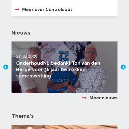
Meer over Controlspot
Nieuws
21 juli 2026
1
OnderhoudNL bedankt Ton van den
Berge voor 36 jaar betrokken
samenwerking
Meer nieuws
Thema's