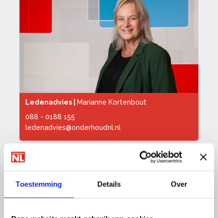
Ledenadvies |
Marianne Kortenbout
088 - 0188 155
ledenadvies@onderhoudnl.nl
Downloads
Toestemming
Details
Over
Cao SAVG
Loontabellen per week 1 van 2026 na WML-
indexatie per 1 juli 2026