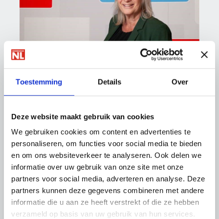
Ledenadvies |
Marianne Kortenbout
Toestemming
Details
Over
088 - 0188 155
ledenadvies@onderhoudnl.nl
Deze website maakt gebruik van cookies
We gebruiken cookies om content en advertenties te
personaliseren, om functies voor social media te bieden
Downloads
en om ons websiteverkeer te analyseren. Ook delen we
Cao SAVG 2025-2028
informatie over uw gebruik van onze site met onze
Cao USAVG 2022-2025
partners voor social media, adverteren en analyse. Deze
Overzicht vastgestelde vrije dagen cao SAVG
partners kunnen deze gegevens combineren met andere
informatie die u aan ze heeft verstrekt of die ze hebben
verzameld op basis van uw gebruik van hun services.