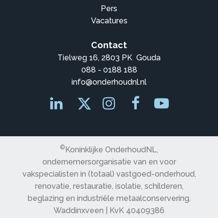
Pers
Vacatures
Contact
Tielweg 16, 2803 PK Gouda
088 - 0188 188
info@onderhoudnl.nl
©
Koninklijke OnderhoudNL,
ondernemersorganisatie van en voor
vakspecialisten in (totaal) vastgoed-onderhoud,
renovatie, restauratie, isolatie, schilderen,
beglazing en industriële metaalconservering.
Waddinxveen | KvK 40409386