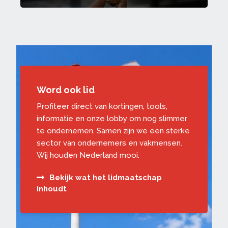
Word ook lid
Profiteer direct van kortingen, tools,
informatie en onze lobby om nog slimmer
te ondernemen. Samen zijn we een sterke
sector van ondernemers en vakmensen.
Wij houden Nederland mooi.
Bekijk wat het lidmaatschap
inhoudt