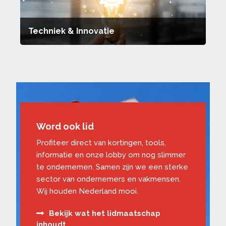
Techniek & Innovatie
Word ook lid
Profiteer direct van kortingen, tools,
informatie en onze lobby om nog slimmer
te ondernemen. Samen zijn we een sterke
sector van ondernemers en vakmensen.
Wij houden Nederland mooi.
Bekijk wat het lidmaatschap
inhoudt