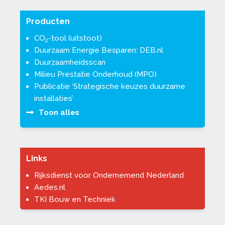
Producten
CO
-tool (uitstoot)
2
Duurzaam Energie Besparen: DEB.nl
Duurzaamheidsscan
Milieu Prestatie Onderhoud (MPO)
Publicatie ‘Strategische keuzes duurzame
installaties’
Toon alles
Links
Rijksdienst voor Ondernemend Nederland
Aedes.nl
TKI Bouw en Techniek