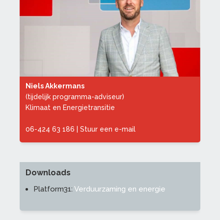
Niels Akkermans
(tijdelijk programma-adviseur)
Klimaat en Energietransitie
06-424 63 186
|
Stuur een e-mail
Downloads
Platform31:
Verduurzaming en energie