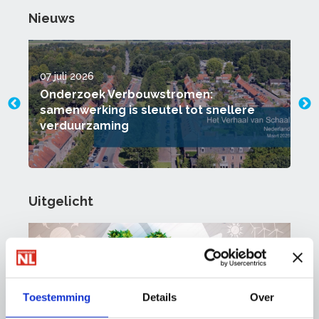
Nieuws
07 juli 2026
0
Onderzoek Verbouwstromen:
samenwerking is sleutel tot snellere
verduurzaming
Uitgelicht
Toestemming
Details
Over