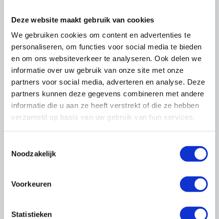
Deze website maakt gebruik van cookies
We gebruiken cookies om content en advertenties te
personaliseren, om functies voor social media te bieden
en om ons websiteverkeer te analyseren. Ook delen we
Binnenkort beschikbaar:
informatie over uw gebruik van onze site met onze
Special Duurzaamheid
partners voor social media, adverteren en analyse. Deze
partners kunnen deze gegevens combineren met andere
Duurzaamheid: u kunt er niet omheen. Wat
informatie die u aan ze heeft verstrekt of die ze hebben
kan het voor uw markt(en) en uw bedrijf
verzameld op basis van uw gebruik van hun services.
betekenen? En hoe pakt u dat aan?
OnderhoudNL helpt u daar graag bij. In april
Toestemmingsselectie
verschijnt de Special Duurzaamheid,
Noodzakelijk
ontwikkeld door en voor OnderhoudNL
Sector Schilders.
Voorkeuren
U leest het in OnderhoudNL
Magazine
Statistieken