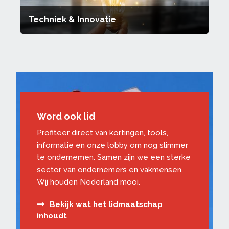
Techniek & Innovatie
Word ook lid
Profiteer direct van kortingen, tools,
informatie en onze lobby om nog slimmer
te ondernemen. Samen zijn we een sterke
sector van ondernemers en vakmensen.
Wij houden Nederland mooi.
Bekijk wat het lidmaatschap
inhoudt