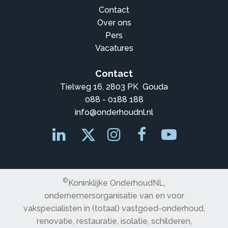
Contact
Over ons
Pers
Vacatures
Contact
Tielweg 16, 2803 PK Gouda
088 - 0188 188
info@onderhoudnl.nl
©
Koninklijke OnderhoudNL,
ondernemersorganisatie van en voor
vakspecialisten in (totaal) vastgoed-onderhoud,
renovatie, restauratie, isolatie, schilderen,