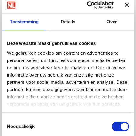
07 juli 2026
0
Toestemming
Details
Over
Onderzoek Verbouwstromen:
samenwerking is sleutel tot snellere
verduurzaming
Deze website maakt gebruik van cookies
We gebruiken cookies om content en advertenties te
personaliseren, om functies voor social media te bieden
Meer nieuws
en om ons websiteverkeer te analyseren. Ook delen we
informatie over uw gebruik van onze site met onze
Thema's
partners voor social media, adverteren en analyse. Deze
partners kunnen deze gegevens combineren met andere
informatie die u aan ze heeft verstrekt of die ze hebben
verzameld op basis van uw gebruik van hun services.
Toestemmingsselectie
Noodzakelijk