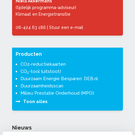
Niels Akkermans
(tijdelijk programma-adviseur)
Klimaat en Energietransitie
06-424 63 186
|
Stuur een e-mail
Producten
CO2-reductiekaarten
CO
-tool (uitstoot)
2
Duurzaam Energie Besparen: DEB.nl
Duurzaamheidsscan
Milieu Prestatie Onderhoud (MPO)
Toon alles
Nieuws