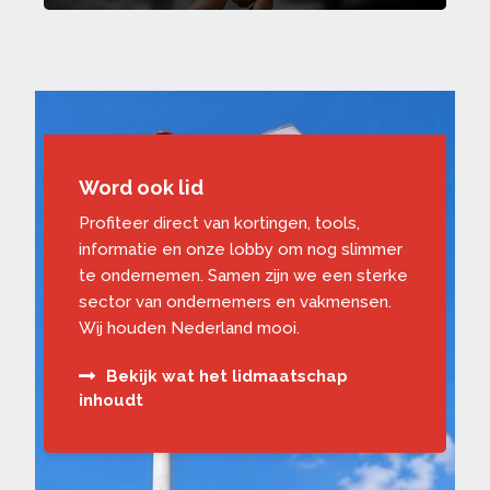
Word ook lid
Profiteer direct van kortingen, tools,
informatie en onze lobby om nog slimmer
te ondernemen. Samen zijn we een sterke
sector van ondernemers en vakmensen.
Wij houden Nederland mooi.
Bekijk wat het lidmaatschap
inhoudt