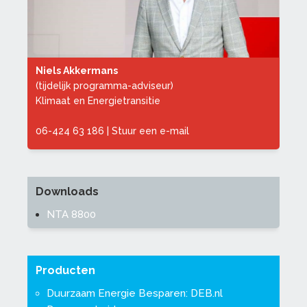
Niels Akkermans
(tijdelijk programma-adviseur)
Klimaat en Energietransitie
06-424 63 186
|
Stuur een e-mail
Downloads
NTA 8800
Producten
Duurzaam Energie Besparen: DEB.nl