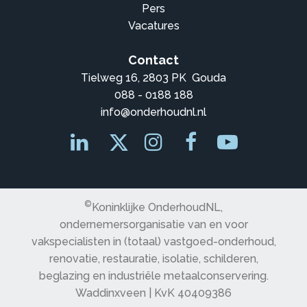
Pers
Vacatures
Contact
Tielweg 16, 2803 PK Gouda
088 - 0188 188
info@onderhoudnl.nl
©
Koninklijke OnderhoudNL,
ondernemersorganisatie van en voor
vakspecialisten in (totaal) vastgoed-onderhoud,
renovatie, restauratie, isolatie, schilderen,
beglazing en industriële metaalconservering.
Waddinxveen | KvK 40409386