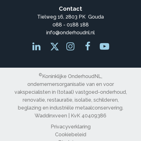
Contact
Tielweg 16, 2803 PK Gouda
088 - 0188 188
info@onderhoudnl.nl
©
Koninklijke OnderhoudNL,
ondernemersorganisatie van en voor
vakspecialisten in (totaal) vastgoed-onderhoud,
renovatie, restauratie, isolatie, schilderen,
beglazing en industriële metaalconservering.
Waddinxveen | KvK 40409386
Privacyverklaring
Cookiebeleid