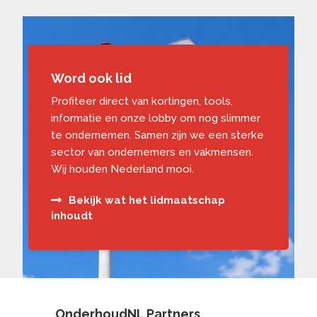
Word ook lid
Profiteer direct van kortingen, tools,
informatie en onze lobby om nog slimmer
te ondernemen. Samen zijn we een sterke
sector van ondernemers en vakmensen.
Wij houden Nederland mooi.
Bekijk wat het lidmaatschap
inhoudt
OnderhoudNL Partners