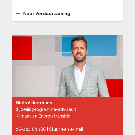
Naar Verduurzaming
Niels Akkermans
(tijdelijk programma-adviseur)
Klimaat en Energietransitie
06-424 63 186
|
Stuur een e-mail