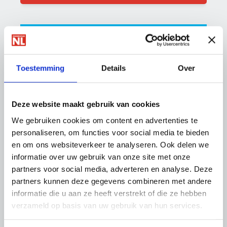
Producten
Duurzaam Energie Besparen: DEB.nl
Duurzaamheidsscan
Toestemming
Details
Over
RGS CO
Monitor
2
Deze website maakt gebruik van cookies
Links
We gebruiken cookies om content en advertenties te
personaliseren, om functies voor social media te bieden
Energiesubsidiewijzer.nl
en om ons websiteverkeer te analyseren. Ook delen we
Subsidie- en financieringswijzer
informatie over uw gebruik van onze site met onze
Vvebelang.nl/energieloket
partners voor social media, adverteren en analyse. Deze
partners kunnen deze gegevens combineren met andere
informatie die u aan ze heeft verstrekt of die ze hebben
Thema's
verzameld op basis van uw gebruik van hun services.