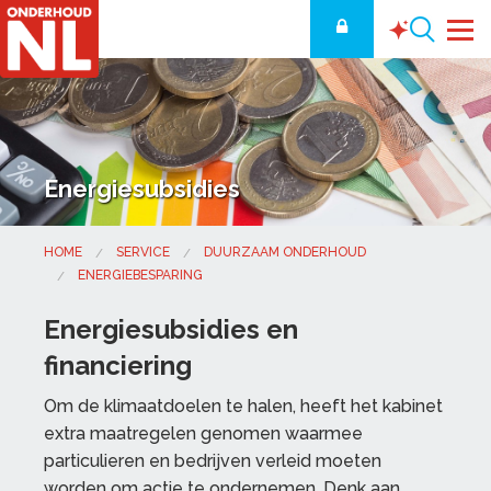
Energiesubsidies
HOME
SERVICE
DUURZAAM ONDERHOUD
ENERGIEBESPARING
Energiesubsidies en
financiering
Om de klimaatdoelen te halen, heeft het kabinet
extra maatregelen genomen waarmee
particulieren en bedrijven verleid moeten
worden om actie te ondernemen. Denk aan