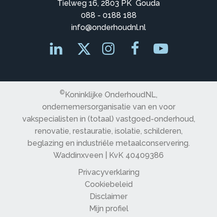
Tielweg 16, 2803 PK Gouda
088 - 0188 188
info@onderhoudnl.nl
©
Koninklijke OnderhoudNL,
ondernemersorganisatie van en voor
vakspecialisten in (totaal) vastgoed-onderhoud,
renovatie, restauratie, isolatie, schilderen,
beglazing en industriële metaalconservering.
Waddinxveen | KvK 40409386
Privacyverklaring
Cookiebeleid
Disclaimer
Mijn profiel