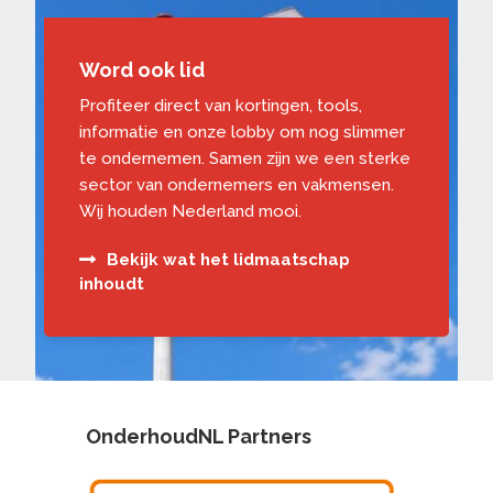
Word ook lid
Profiteer direct van kortingen, tools,
informatie en onze lobby om nog slimmer
te ondernemen. Samen zijn we een sterke
sector van ondernemers en vakmensen.
Wij houden Nederland mooi.
Bekijk wat het lidmaatschap
inhoudt
OnderhoudNL Partners