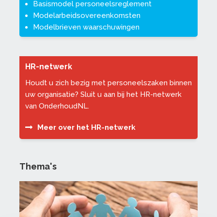
Basismodel personeelsreglement
Modelarbeidsovereenkomsten
Modelbrieven waarschuwingen
HR-netwerk
Houdt u zich bezig met personeelszaken binnen
uw organisatie? Sluit u aan bij het HR-netwerk
van OnderhoudNL.
Meer over het HR-netwerk
Thema's