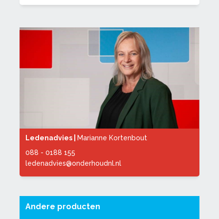
Ledenadvies |
Marianne Kortenbout
088 - 0188 155
ledenadvies@onderhoudnl.nl
Andere producten