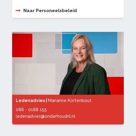
Naar Personeelsbeleid
Ledenadvies |
Marianne Kortenbout
088 - 0188 155
ledenadvies@onderhoudnl.nl