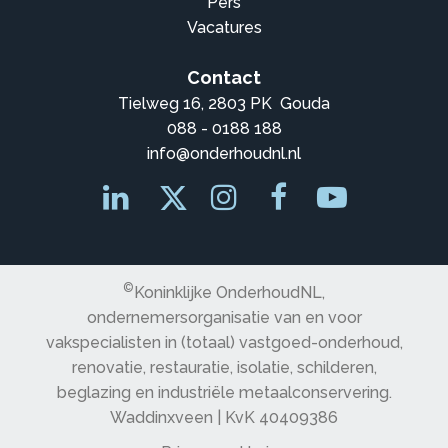
Pers
Vacatures
Contact
Tielweg 16, 2803 PK Gouda
088 - 0188 188
info@onderhoudnl.nl
©
Koninklijke OnderhoudNL,
ondernemersorganisatie van en voor
vakspecialisten in (totaal) vastgoed-onderhoud,
renovatie, restauratie, isolatie, schilderen,
beglazing en industriële metaalconservering.
Waddinxveen | KvK 40409386