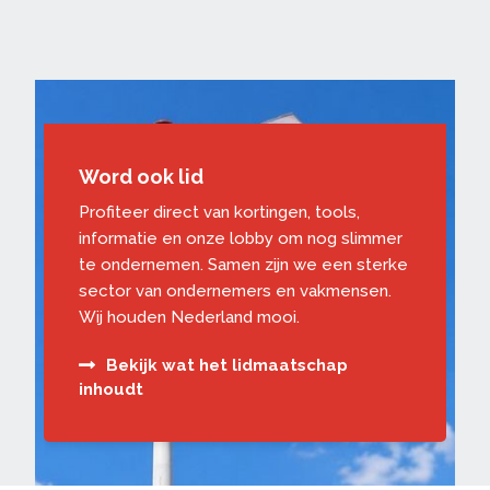
Word ook lid
Profiteer direct van kortingen, tools,
informatie en onze lobby om nog slimmer
te ondernemen. Samen zijn we een sterke
sector van ondernemers en vakmensen.
Wij houden Nederland mooi.
Bekijk wat het lidmaatschap
inhoudt