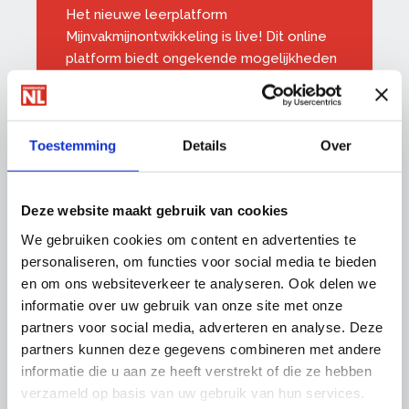
Het nieuwe leerplatform
Mijnvakmijnontwikkeling is live! Dit online
platform biedt ongekende mogelijkheden
om kennis op te doen. Met de gratis e-
learnings, ofwel digitale trainingen, blijven
uw medewerkers arbeidsfit. We voegen
Toestemming
Details
Over
steeds nieuwe trainingen en toolboxen
toe die speciaal voor de bedrijfstak zijn
gemaakt. Denk aan 'Alles op rolletjes' over
Deze website maakt gebruik van cookies
veilig werken met rolsteigers en
'Functioneren en beoordelen' zowel voor
We gebruiken cookies om content en advertenties te
leidinggegevenden als medewerkers.
personaliseren, om functies voor social media te bieden
en om ons websiteverkeer te analyseren. Ook delen we
U leest het in OnderhoudNL
informatie over uw gebruik van onze site met onze
Magazine
partners voor social media, adverteren en analyse. Deze
partners kunnen deze gegevens combineren met andere
informatie die u aan ze heeft verstrekt of die ze hebben
verzameld op basis van uw gebruik van hun services.
Thema's