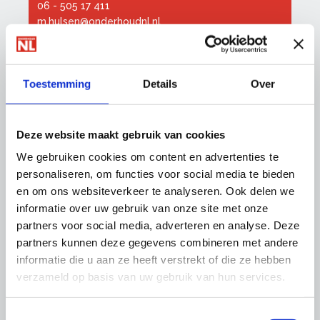
06 - 505 17 411
m.hulsen@onderhoudnl.nl
Toestemming
Details
Over
Downloads
A-blad Glaszetten en - montage
Bijlage TRA A-blad Glaszetten
Deze website maakt gebruik van cookies
Basisverf- en glasbestek
We gebruiken cookies om content en advertenties te
Beslisboom handmatig tillen
personaliseren, om functies voor social media te bieden
Infosheets NEN (kenniscentrumglas.nl)
en om ons websiteverkeer te analyseren. Ook delen we
Protocol Saneren asbesthoudende
informatie over uw gebruik van onze site met onze
beglazingskit
partners voor social media, adverteren en analyse. Deze
VGWM-projectplan asbesthoudende
partners kunnen deze gegevens combineren met andere
beglazingskit
informatie die u aan ze heeft verstrekt of die ze hebben
Factsheet asbest in beglazingskitten
verzameld op basis van uw gebruik van hun services.
Toestemmingsselectie