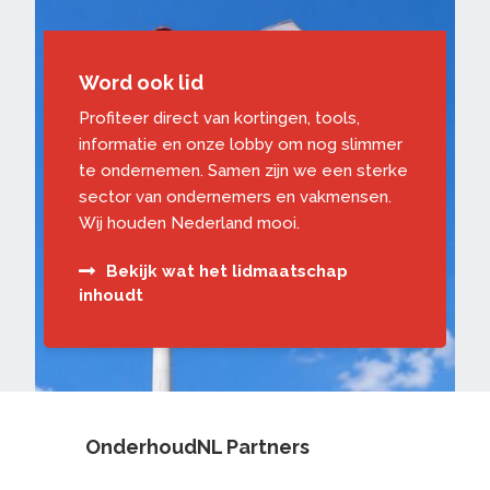
Word ook lid
Profiteer direct van kortingen, tools,
informatie en onze lobby om nog slimmer
te ondernemen. Samen zijn we een sterke
sector van ondernemers en vakmensen.
Wij houden Nederland mooi.
Bekijk wat het lidmaatschap
inhoudt
OnderhoudNL Partners