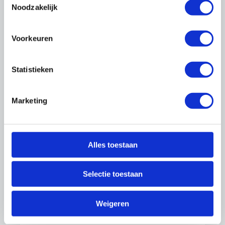
Producten
Noodzakelijk
Arbocatalogus Glaszetten
Basisverf- en glasbestek
Voorkeuren
Consumentenfolders Glas
Protocol Saneren asbesthoudende
beglazingskit
Statistieken
VGWM-projectplan asbesthoudende
beglazingskit
Marketing
Special Voorkoming faalkosten
Vaktechnische info voor glaszetters
Vergelijking cao's in de glassector
Alles toestaan
Links
Selectie toestaan
Kenniscentrum Glas
Vakgroep Glas
Weigeren
NEN
VRN