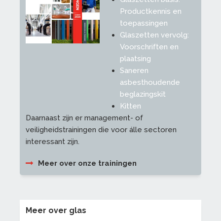
Productkennis en
toepassingen
Glaszetten vervolg:
Voorschriften en
plaatsing
Saneren
asbesthoudende
beglazingskit
Kitten
Daarnaast zijn er management- of
veiligheidstrainingen die voor álle sectoren
interessant zijn.
Meer over onze trainingen
Meer over glas