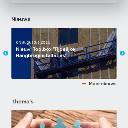
Nieuws
03 augustus 2026
2
Nieuw: Toolbox 'Tijdelijke
Hangbruginstallaties'
Meer nieuws
Thema's