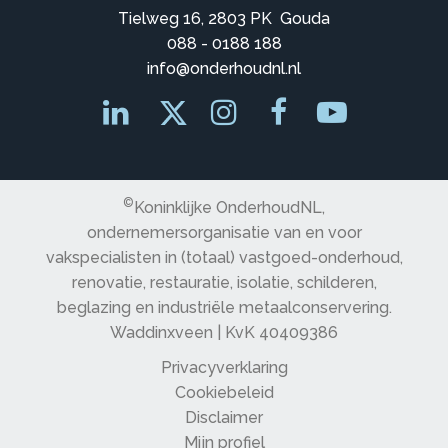
Tielweg 16, 2803 PK Gouda
088 - 0188 188
info@onderhoudnl.nl
©
Koninklijke OnderhoudNL,
ondernemersorganisatie van en voor
vakspecialisten in (totaal) vastgoed-onderhoud,
renovatie, restauratie, isolatie, schilderen,
beglazing en industriële metaalconservering.
Waddinxveen | KvK 40409386
Privacyverklaring
Cookiebeleid
Disclaimer
Mijn profiel