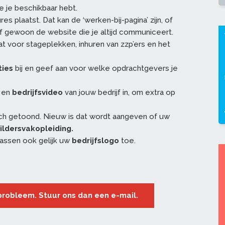
e je beschikbaar hebt.
res plaatst. Dat kan de ‘werken-bij-pagina’ zijn, of
 gewoon de website die je altijd communiceert.
at voor stageplekken, inhuren van zzp’ers en het
ties
bij en geef aan voor welke opdrachtgevers je
en
bedrijfsvideo
van jouw bedrijf in, om extra op
h getoond. Nieuw is dat wordt aangeven of uw
ildersvakopleiding.
assen ook gelijk uw
bedrijfslogo
toe.
 probleem. Stuur ons dan een e-mail.