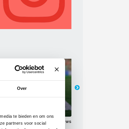
i 2026
21 juli 2026
nernieuws Boels Rental: Dit
Aedes publiceert o
 de winnaars van de
naar onderhoudsko
Over
rhoudNL WK-poule 2026!
 media te bieden en om ons
Meer nieuws
ze partners voor social