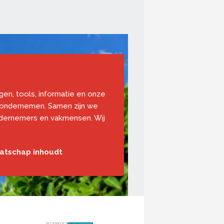
ngen, tools, informatie en onze
 ondernemen. Samen zijn we
ndernemers en vakmensen. Wij
aatschap inhoudt