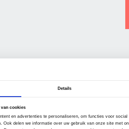
28 juli 2026
27 jul
OnderhoudNL Garantie heet
Part
sinds mei van dit jaar Vakwerk
zijn
Details
Plusgarantie. Wat merkt de
Onde
consument ervan?
 van cookies
ent en advertenties te personaliseren, om functies voor social
. Ook delen we informatie over uw gebruik van onze site met on