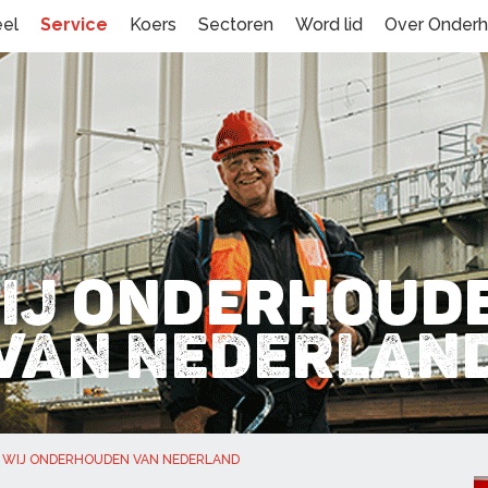
eel
Service
Koers
Sectoren
Word lid
Over Onder
WIJ ONDERHOUDEN VAN NEDERLAND