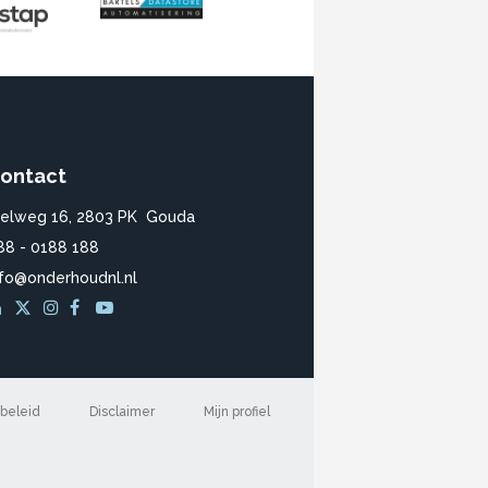
ontact
ielweg 16, 2803 PK Gouda
88 - 0188 188
nfo@onderhoudnl.nl
beleid
Disclaimer
Mijn profiel