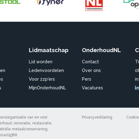
Lidmaatschap
OnderhoudNL
C
Lid worden
Contact
T
en
Ledenvoordelen
Over ons
0
es
Voor zzp'ers
Pers
i
s
MijnOnderhoudNL
Vacatures
rsorganisatie van en voor
Privacyverklaring
Cookie
rhoud, renovatie, restauratie,
ustriële metaalconservering.
 40409386