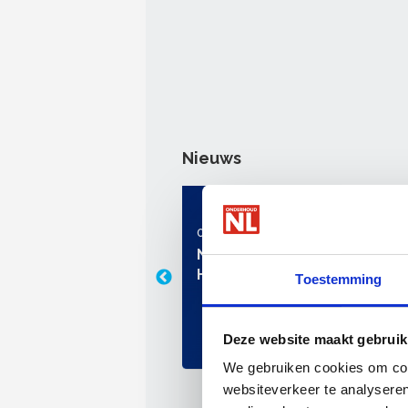
Nieuws
03 augustus 2026
L-keurmerk heet nu
Nieuw: Toolbox 'Tijdelijke
garantie: welke rol
Hangbruginstallaties'
Toestemming
rhoudNL spelen?
Deze website maakt gebruik
We gebruiken cookies om cont
websiteverkeer te analyseren