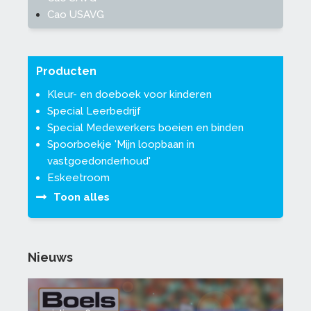
Cao USAVG
Producten
Kleur- en doeboek voor kinderen
Special Leerbedrijf
Special Medewerkers boeien en binden
Spoorboekje 'Mijn loopbaan in
vastgoedonderhoud'
Eskeetroom
Toon alles
Nieuws