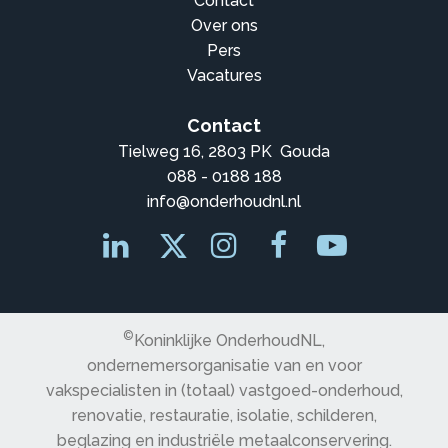
Contact
Over ons
Pers
Vacatures
Contact
Tielweg 16, 2803 PK Gouda
088 - 0188 188
info@onderhoudnl.nl
©
Koninklijke OnderhoudNL,
ondernemersorganisatie van en voor
vakspecialisten in (totaal) vastgoed-onderhoud,
renovatie, restauratie, isolatie, schilderen,
beglazing en industriële metaalconservering.