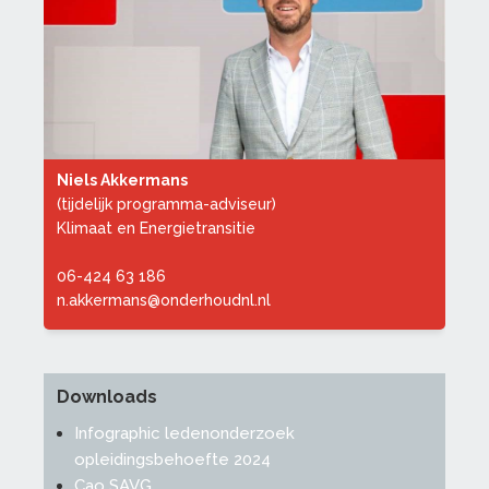
Niels Akkermans
(tijdelijk programma-adviseur)
Klimaat en Energietransitie
06-424 63 186
n.akkermans@onderhoudnl.nl
Downloads
Infographic ledenonderzoek
opleidingsbehoefte 2024
Cao SAVG