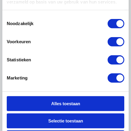
verzameld op basis van uw gebruik van hun services.
Nieuw traineeship helpt
Toestemmingsselectie
bedrijven én hbo’ers vooruit
Noodzakelijk
Planvormers, woonconsulenten,
coördinatoren duurzaamheid: in tijden van
Voorkeuren
arbeidskrapte zijn deze functies lastig te
vervullen. Om meer hoogopgeleide
Statistieken
jongeren te binden aan de sector,
lanceerde OnderhoudNL samen met
recruitmentpartner Building Heroes een
Marketing
tweejarig traineeship voor afgestudeerde
hbo’ers. De eerste deelnemers zijn
inmiddels bij lidbedrijven aan de slag!
Alles toestaan
U leest het in OnderhoudNL
Magazine
Selectie toestaan