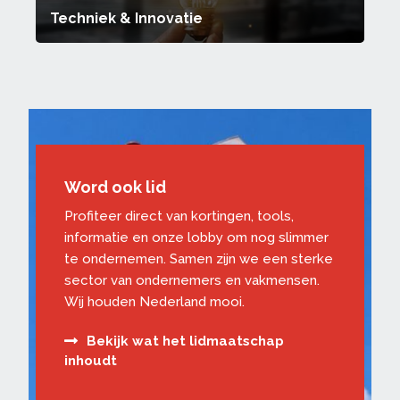
Techniek & Innovatie
Word ook lid
Profiteer direct van kortingen, tools,
informatie en onze lobby om nog slimmer
te ondernemen. Samen zijn we een sterke
sector van ondernemers en vakmensen.
Wij houden Nederland mooi.
Bekijk wat het lidmaatschap
inhoudt