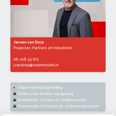
Jeroen van Dorp
Projecten, Partners en Industrieel
06-208 34 871
j.vandorp@onderhoudnl.nl
Folder Bedrijfstakheffing
Onderzoek Drones wetgeving
Presentatie Drones en OnderhoudNL
Presentatie Drones in de onderhoudssector