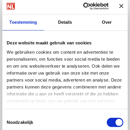
Video Drones in de onderhoudssector
Toestemming
Details
Over
Links
Deze website maakt gebruik van cookies
Dronekaart van Nederland
We gebruiken cookies om content en advertenties te
Regelhulp drones
personaliseren, om functies voor social media te bieden
en om ons websiteverkeer te analyseren. Ook delen we
informatie over uw gebruik van onze site met onze
Thema's
partners voor social media, adverteren en analyse. Deze
partners kunnen deze gegevens combineren met andere
informatie die u aan ze heeft verstrekt of die ze hebben
verzameld op basis van uw gebruik van hun services.
Toestemmingsselectie
Noodzakelijk