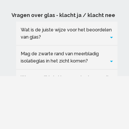
Vragen over glas - klacht ja / klacht nee
Wat is de juiste wijze voor het beoordelen
van glas?
Mag de zwarte rand van meerbladig
isolatieglas in het zicht komen?
Waarom wijkt de kleur van de nieuwe ruit
af ten opzichte van de oude (niet
vervangen) ruiten?
Waarom lijkt mijn ruit op een lachspiegel?
Waarom zijn er olieachtige vlekken