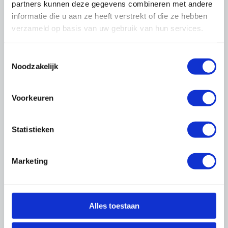
partners kunnen deze gegevens combineren met andere
HR++glas?
informatie die u aan ze heeft verstrekt of die ze hebben
verzameld op basis van uw gebruik van hun services.
Wat bedoelt men met de posities van een
ruit?
Toestemmingsselectie
Noodzakelijk
Hoe kan men de positie van een coating
herkennen?
Voorkeuren
Statistieken
Vragen over glas - plaatsing in houten
ramen en kozijnen
Marketing
In welke norm of richtlijn zijn de
voorschriften voor het plaatsen van glas
omschreven?
Alles toestaan