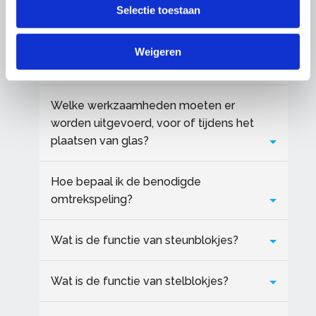
Wanneer is NPR 3577 van toepassing?
Selectie toestaan
Is het verplicht om glas te plaatsen
Weigeren
volgens NPR3577?
Welke werkzaamheden moeten er
worden uitgevoerd, voor of tijdens het
plaatsen van glas?
Hoe bepaal ik de benodigde
omtrekspeling?
Wat is de functie van steunblokjes?
Wat is de functie van stelblokjes?