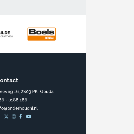
ontact
ielweg 16, 2803 PK Gouda
88 - 0188 188
nfo@onderhoudnl.nl