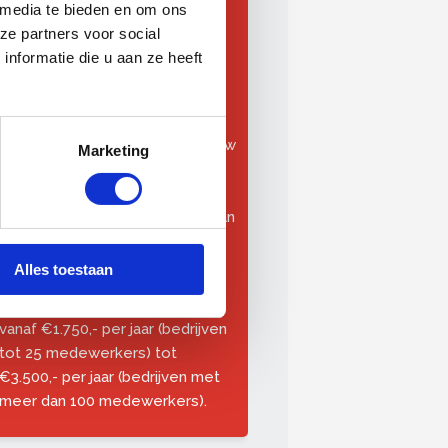
 media te bieden en om ons
Investering per deelnemer
ze partners voor social
Leden OnderhoudNL: €310,-
nformatie die u aan ze heeft
Niet-/aspirantleden
OnderhoudNL: €400,-
Alle prijzen zijn exclusief 21% btw
Marketing
Licentiekosten per bedrijf:
kosteloos vanaf het moment van
aanmelding tot en met ten
minste 31 december 2027.
Alles toestaan
Licentiekosten voor niet-leden:
vanaf €1.750,- per jaar (bedrijven
tot 25 medewerkers) tot
€3.500,- per jaar (bedrijven met
meer dan 100 medewerkers).