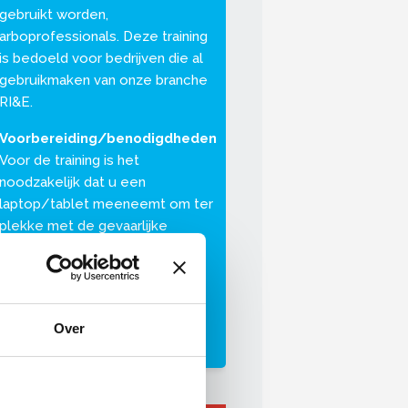
gebruikt worden,
arboprofessionals. Deze training
is bedoeld voor bedrijven die al
gebruikmaken van onze branche
RI&E.
Voorbereiding/benodigdheden
Voor de training is het
noodzakelijk dat u een
laptop/tablet meeneemt om ter
plekke met de gevaarlijke
stoffen-module aan de slag te
kunnen gaan. Vooraf wordt u
gevraagd om uw
veiligheidsinformatiebladen te
Over
verzamelen.