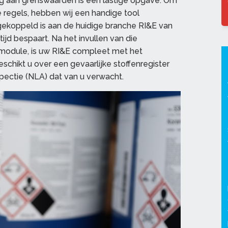
ng aan grenswaarden is een lastige opgave. Om
e regels, hebben wij een handige tool
gekoppeld is aan de huidige branche RI&E van
jd bespaart. Na het invullen van die
gsmodule, is uw RI&E compleet met het
schikt u over een gevaarlijke stoffenregister
pectie (NLA) dat van u verwacht.