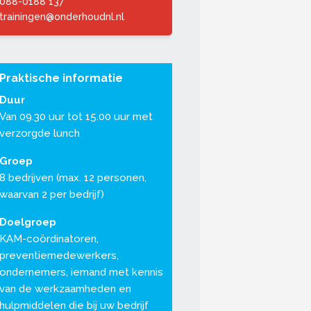
088-0188 137
trainingen@onderhoudnl.nl
Praktische informatie
Duur
Van 09.30 uur tot 15.00 uur met
verzorgde lunch
Groep
8 bedrijven (max. 12 personen,
waarvan 2 per bedrijf)
Doelgroep
KAM-coördinatoren,
preventiemedewerkers,
ondernemers, iemand met kennis
van de werkzaamheden en
hulpmiddelen die bij uw bedrijf