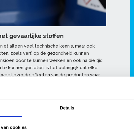
et gevaarlijke stoffen
iet alleen veel technische kennis, maar ook
cten, zoals verf, op de gezondheid kunnen
sioen door te kunnen werken en ook na die tijd
te kunnen genieten, is het belangrijk dat elke
r weet over de effecten van de producten waar
 met die producten te werken.
erplichtingen
offen blootstellingsmodule, die wij samen met
Details
t ervoor dat u veel minder tijd hoeft te
tellingsberekeningen om aan te kunnen tonen dat
ond gewerkt wordt. Tijdens de eendaagse training
 van cookies
eld!’ leert u meer over de producten waarmee