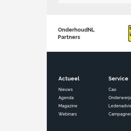
OnderhoudNL
Partners
Actueel
Service
Nieuws
Cao
Agenda
Onderwerp
Magazine
Ledenadvi
Webinars
Campagne