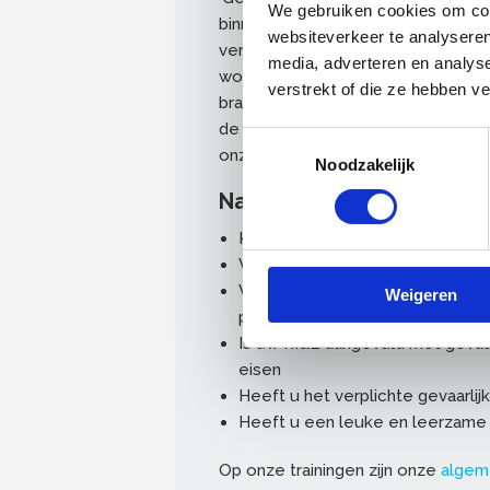
We gebruiken cookies om cont
binnen uw bedrijf gewerkt wordt 
websiteverkeer te analyseren
verplichtingen kunt voldoen. Bij 
media, adverteren en analys
wordt door Arboplaats, krijgt u di
verstrekt of die ze hebben v
branche RI&E. Wanneer u al uw vei
de blootstellingsmodule, dan ku
Toestemmingsselectie
onze nieuwe gevaarlijke stoffen-a
Noodzakelijk
Na deze training…
Kunt u met de gevaarlijke stoff
Weet u met welke producten u 
Weet u hoe u kunt nagaan wat u
Weigeren
producten waarmee er binnen uw
Is uw RI&E aangevuld met gevaar
eisen
Heeft u het verplichte gevaarlij
Heeft u een leuke en leerzam
Op onze trainingen zijn onze
algem