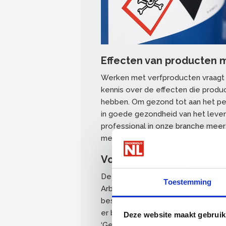
Effecten van producten m
Werken met verfproducten vraagt n
kennis over de effecten die produ
hebben. Om gezond tot aan het pen
in goede gezondheid van het leven 
professional in onze branche mee
mee gewerkt wordt en hoe gezond
Voldoen aan wettelijke v
De software van de gevaarlijke st
Toestemming
Arboplaats hebben ontwikkeld, zorg
besteden aan de verplichte bloots
er binnen uw bedrijf veilig en gez
Deze website maakt gebruik
‘Gevaarlijke stoffen – goed gereg