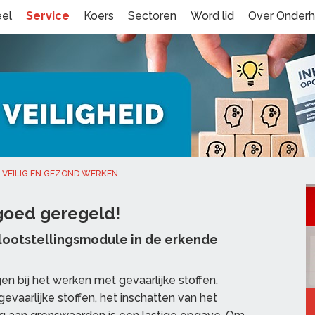
eel
Service
Koers
Sectoren
Word lid
Over Onder
VEILIG EN GEZOND WERKEN
 goed geregeld!
blootstellingsmodule in de erkende
ngen bij het werken met gevaarlijke stoffen.
gevaarlijke stoffen, het inschatten van het