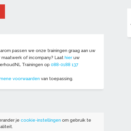
 Daarom passen we onze trainingen graag aan uw
r maatwerk of incompany? Laat
hier
uw
derhoudNL Trainingen op
088-0188 137
emene voorwaarden
van toepassing.
erander je
cookie-instellingen
om gebruik te
liteit.