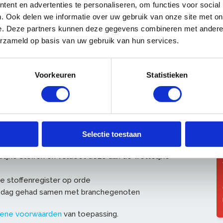
ent en advertenties te personaliseren, om functies voor social
en hoe u met de module aan de nieuwe wettelijke
. Ook delen we informatie over uw gebruik van onze site met on
deelname aan deze eendaagse training die verzorgd
e. Deze partners kunnen deze gegevens combineren met andere i
rect toegang tot de extra module bij onze erkende
erzameld op basis van uw gebruik van hun services.
ligheidsinformatiebladen heeft toegevoegd aan
nnen uw medewerkers ook gebruik gaan maken van
pp.
Voorkeuren
Statistieken
en blootstellingsmodule werken
beter niet meer kunt werken
 nodig heeft om gezond te blijven met de
Selectie toestaan
 bedrijf wordt gewerkt
lijke stoffen en voldoet deze aan de wettelijke
ke stoffenregister op orde
e dag gehad samen met branchegenoten
ene voorwaarden
van toepassing.