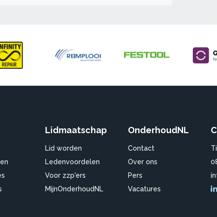
Lidmaatschap
OnderhoudNL
C
Lid worden
Contact
T
en
Ledenvoordelen
Over ons
0
es
Voor zzp'ers
Pers
i
s
MijnOnderhoudNL
Vacatures