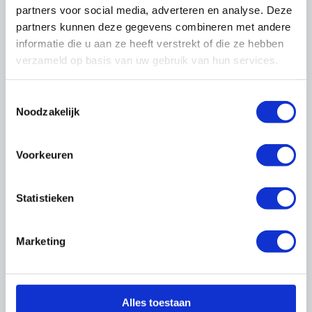
partners voor social media, adverteren en analyse. Deze
partners kunnen deze gegevens combineren met andere
Trainingen
088-0188 137
informatie die u aan ze heeft verstrekt of die ze hebben
trainingen@onderhoudnl.nl
verzameld op basis van uw gebruik van hun services.
Toestemmingsselectie
Noodzakelijk
Praktische informatie
Duur
Voorkeuren
2 dagdelen in 2 weken, van 13.00 tot 17.00 uur
Aantal deelnemers
Statistieken
8 - 12
Voor wie?
Marketing
Directie en medewerkers van bedrijven die
resultaatgericht samenwerken
Voorbereiding
Alles toestaan
Geen