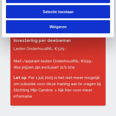
Leervorm
Selectie toestaan
Klassikaal
Weigeren
Investering per deelnemer
Leden OnderhoudNL: €529,-
Niet-/aspirant-leden OnderhoudNL: €659,-
Alle prijzen zijn exclusief 21% btw
Let op
: Per 1 juli 2025 is het niet meer mogelijk
om subsidie voor deze training aan te vragen bij
Stichting Mijn Carrière. >
Kijk hier voor meer
informatie
.